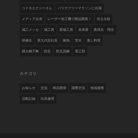
コドモエナジーさん
バリヤフリーマラソンに出場
メディア出演
レーザー加工機で商品開発！
光る太鼓
城工メッセ
城工房
新城工房
未来展
真境名 翔弦
研修生
第九代目社長
耐熱
荒木
蒸し料理
踊る獅子舞
防災
防災訓練
電工部
カテゴリ
お知らせ
交流
商品開発
国際交流
地域連携
活動記録
玩具修理