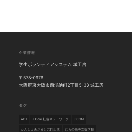
企業情報
学生ボランティアシステム 城工房
〒578-0976
大阪府東大阪市西鴻池町2丁目5-33 城工房
タグ
ACT
J.com 虹色ネットワーク
J:COM
かんしょ舎さまと共同出店
むらの高等支援学校