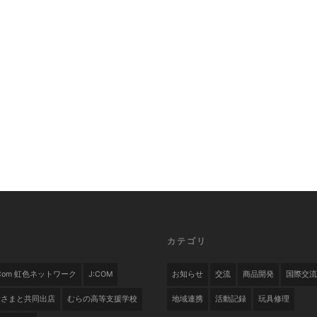
カテゴリ
.com 虹色ネットワーク
J:COM
お知らせ
交流
商品開発
国際交流
舎さまと共同出店
むらの高等支援学校
地域連携
活動記録
玩具修理