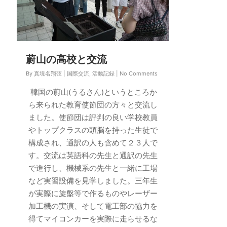
蔚山の高校と交流
By
真境名翔弦
|
国際交流
,
活動記録
|
No Comments
韓国の蔚山(うるさん)というところか
ら来られた教育使節団の方々と交流し
ました。使節団は評判の良い学校教員
やトップクラスの頭脳を持った生徒で
構成され、通訳の人も含めて２３人で
す。交流は英語科の先生と通訳の先生
で進行し、機械系の先生と一緒に工場
など実習設備を見学しました。三年生
が実際に旋盤等で作るものやレーザー
加工機の実演、そして電工部の協力を
得てマイコンカーを実際に走らせるな