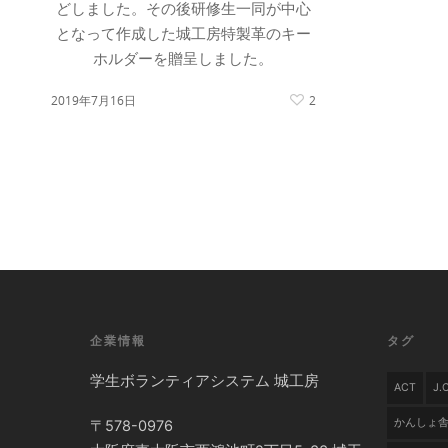
どしました。その後研修生一同が中心
となって作成した城工房特製革のキー
ホルダーを贈呈しました。
2019年7月16日
2
企業情報
タグ
学生ボランティアシステム 城工房
ACT
J
かんしょ
〒578-0976