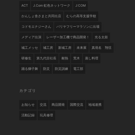
ACT
J.com 虹色ネットワーク
J:COM
かんしょ舎さまと共同出店
むらの高等支援学校
コドモエナジーさん
バリヤフリーマラソンに出場
メディア出演
レーザー加工機で商品開発！
光る太鼓
城工メッセ
城工房
新城工房
未来展
真境名 翔弦
研修生
第九代目社長
耐熱
荒木
蒸し料理
踊る獅子舞
防災
防災訓練
電工部
カテゴリ
お知らせ
交流
商品開発
国際交流
地域連携
活動記録
玩具修理