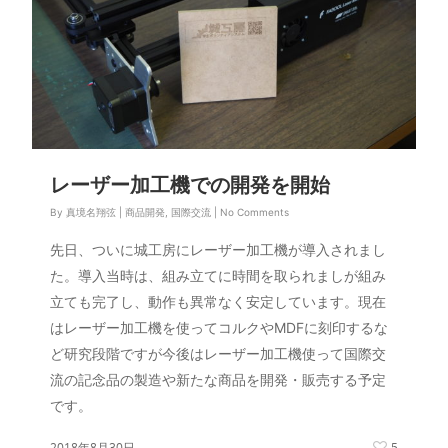
レーザー加工機での開発を開始
By
真境名翔弦
|
商品開発
,
国際交流
|
No Comments
先日、ついに城工房にレーザー加工機が導入されまし
た。導入当時は、組み立てに時間を取られましが組み
立ても完了し、動作も異常なく安定しています。現在
はレーザー加工機を使ってコルクやMDFに刻印するな
ど研究段階ですが今後はレーザー加工機使って国際交
流の記念品の製造や新たな商品を開発・販売する予定
です。
2018年8月30日
5