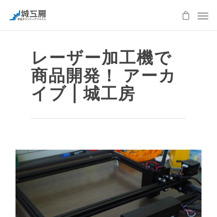
レーザー加工機で
商品開発！ アーカ
イブ | 城工房