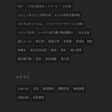
ACT
J.com 虹色ネットワーク
J:COM
かんしょ舎さまと共同出店
むらの高等支援学校
コドモエナジーさん
バリヤフリーマラソンに出場
メディア出演
レーザー加工機で商品開発！
光る太鼓
城工メッセ
城工房
新城工房
未来展
真境名 翔弦
研修生
第九代目社長
耐熱
荒木
蒸し料理
踊る獅子舞
防災
防災訓練
電工部
カテゴリ
お知らせ
交流
商品開発
国際交流
地域連携
活動記録
玩具修理