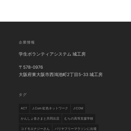
企業情報
学生ボランティアシステム 城工房
〒578-0976
大阪府東大阪市西鴻池町2丁目5-33 城工房
タグ
ACT
J.com 虹色ネットワーク
J:COM
かんしょ舎さまと共同出店
むらの高等支援学校
コドモエナジーさん
バリヤフリーマラソンに出場