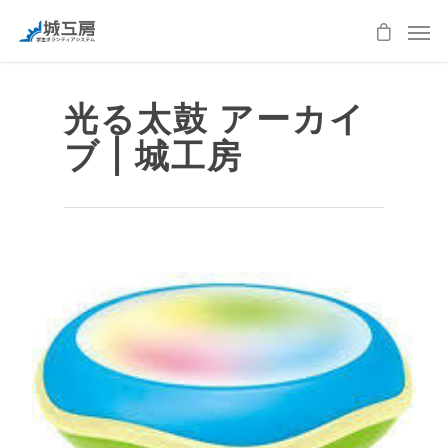
光る太鼓 アーカイ
ブ | 城工房