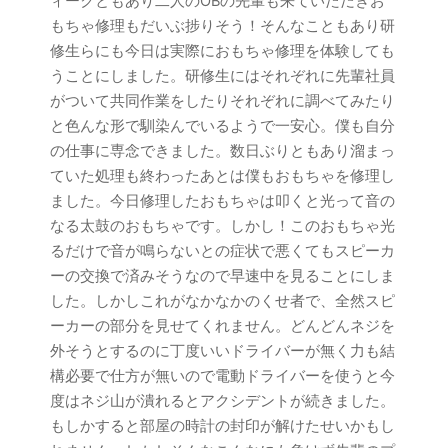
ィークともあり二人のOBの先輩も来ていただきお
もちゃ修理もだいぶ捗りそう！そんなこともあり研
修生らにも今日は実際におもちゃ修理を体験しても
うことにしました。研修生にはそれぞれに先輩社員
がついて共同作業をしたりそれぞれに調べてみたり
と色んな形で馴染んでいるようで一安心。僕も自分
の仕事に専念できました。数日ぶりともあり溜まっ
ていた処理も終わったあとは僕もおもちゃを修理し
ました。今日修理したおもちゃは叩くと光って音の
なる太鼓のおもちゃです。しかし！このおもちゃ光
るだけで音が鳴らないとの症状で悪くてもスピーカ
ーの交換で済みそうなので早速中を見ることにしま
した。しかしこれがなかなかのくせ者で、全然スピ
ーカーの部分を見せてくれません。どんどんネジを
外そうとするのに丁度いいドライバーが無く力も結
構必要で仕方が無いので電動ドライバーを使うと今
度はネジ山が潰れるとアクシデントが続きました。
もしかすると部屋の時計の封印が解けたせいかもし