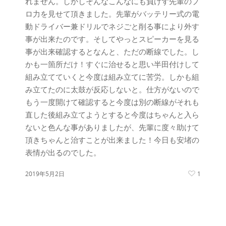
れません。しかしそんなこんなにも負けず先輩のプ
ロ力を見せて頂きました。先輩がバッテリー式の電
動ドライバー兼ドリルでネジごと削る事により外す
事が出来たのです。そしてやっとスピーカーを見る
事が出来確認するとなんと、ただの断線でした。し
かも一箇所だけ！すぐに治せると思い半田付けして
組み立てていくと今度は組み立てに苦労。しかも組
み立てたのに太鼓が反応しないと。仕方がないので
もう一度開けて確認すると今度は別の断線がそれも
直した後組み立てようとすると今度はちゃんと入ら
ないと色んな事がありましたが、先輩に度々助けて
頂きちゃんと治すことが出来ました！今日も安堵の
表情が出るのでした。
2019年5月2日
1