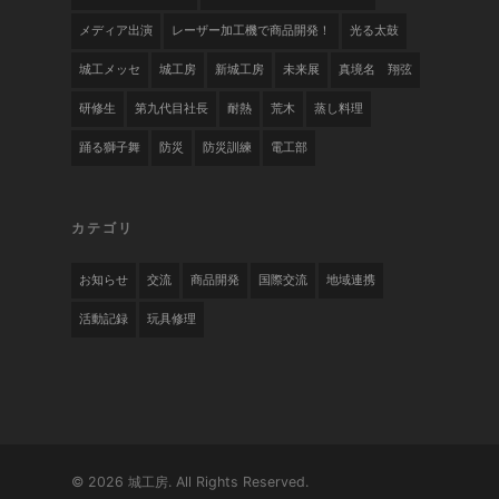
メディア出演
レーザー加工機で商品開発！
光る太鼓
城工メッセ
城工房
新城工房
未来展
真境名 翔弦
研修生
第九代目社長
耐熱
荒木
蒸し料理
踊る獅子舞
防災
防災訓練
電工部
カテゴリ
お知らせ
交流
商品開発
国際交流
地域連携
活動記録
玩具修理
© 2026 城工房. All Rights Reserved.