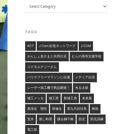
Categories
TAGS
ACT
J.com 虹色ネットワーク
J:COM
かんしょ舎さまと共同出店
むらの高等支援学校
コドモエナジーさん
バリヤフリーマラソンに出場
メディア出演
レーザー加工機で商品開発！
光る太鼓
城工メッセ
城工房
新城工房
未来展
真境名 翔弦
研修生
第九代目社長
耐熱
荒木
蒸し料理
踊る獅子舞
防災
防災訓練
電工部