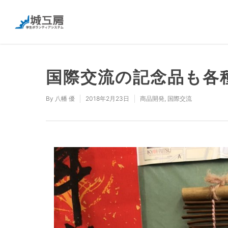
国際交流の記念品も各
By
八幡 優
2018年2月23日
商品開発
,
国際交流