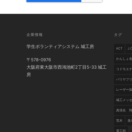
企業情報
タグ
学生ボランティアシステム 城工房
ACT
J
かんしょ
〒578-0976
大阪府東大阪市西鴻池町2丁目5-33 城工
コドモエ
房
バリヤフ
レーザー
城工メッ
真境名 
荒木
蒸
電工部