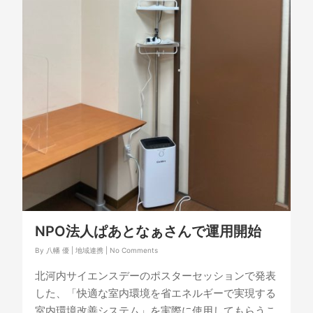
NPO法人ぱあとなぁさんで運用開始
By
八幡 優
|
地域連携
|
No Comments
北河内サイエンスデーのポスターセッションで発表
した、「快適な室内環境を省エネルギーで実現する
室内環境改善システム」を実際に使用してもらうこ