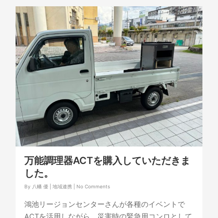
万能調理器ACTを購入していただきま
した。
By
八幡 優
|
地域連携
|
No Comments
鴻池リージョンセンターさんが各種のイベントで
ACTを活用しながら、災害時の緊急用コンロとして