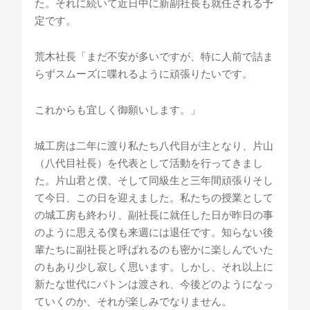
た。それに続いて近日中に新副社長も就任される予
定です。
荒木社長「まだ不安が多いですが、特に人前で詰ま
らずスムーズに喋れるように頑張りたいです。
これからも宜しく御願いします。」
城工房は二年に渡り私たち八代目が主となり、片山
（八代目社長）を代表として活動を行ってきまし
た。片山君と僕、そして同級生と三年間頑張りそし
て今日、この日を迎えました。私たちの授業として
の城工房も終わり、副社長に就任した日が昨日の事
のように思える僕も来週には退任です。知らない後
輩たちに副社長と呼ばれるのも密かに楽しんでいた
のもあり少し寂しく思います。しかし、それ以上に
新たな世代にバトンは渡され、今後どのようになっ
ていくのか、それが楽しみでなりません。