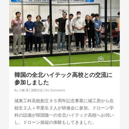
韓国の全北ハイテック高校との交流に
参加しました
By
八幡 優
|
国際交流
|
No Comments
城東工科高校創立９５周年記念事業に城工房から在
校生２人＋卒業生２人が研修会に参加。ドローン学
科の設備が韓国随一の全北ハイテック高校へお伺い
し、ドローン操縦の体験もしてきました。