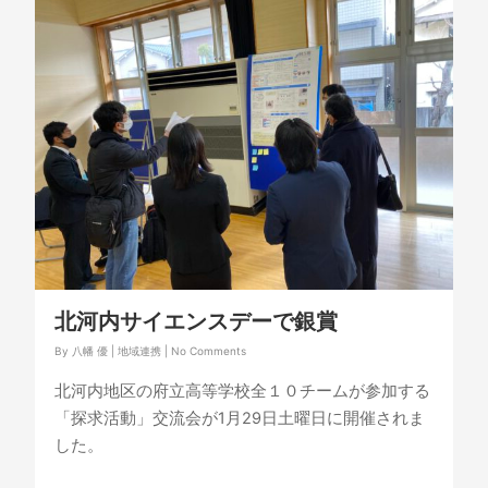
北河内サイエンスデーで銀賞
By
八幡 優
|
地域連携
|
No Comments
北河内地区の府立高等学校全１０チームが参加する
「探求活動」交流会が1月29日土曜日に開催されま
した。