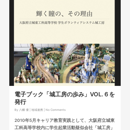
電子ブック「城工房の歩み」VOL.６を
発行
By
八幡 優
|
地域連携
|
No Comments
2010
年
5
月キャリア教育実践として、大阪府立城東
工科高等学校内に学生起業活動疑似会社「城工房」