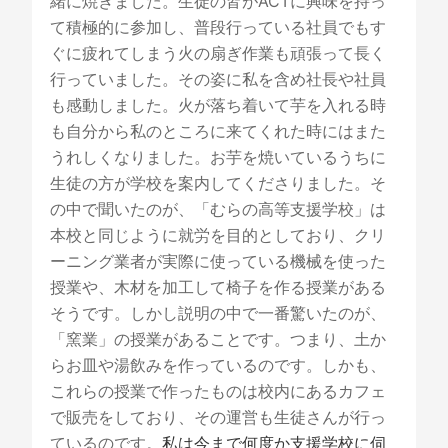
緒に焼きました。生徒の皆がACTに興味を持っ
て積極的に参加し、普段行っている社員でもす
ぐに疲れてしまう火の扇ぎ作業も頑張って長く
行っていました。その姿に私を含め社長や社員
も感動しました。火が落ち着いて芋を入れる時
も自分から私のところに来てくれた時にはまた
うれしくなりました。お芋を焼いているうちに
生徒の方が学校を案内してくださりました。そ
の中で聞いたのが、「むらの高等支援学校」は
本校と同じように就労を目的としており、クリ
ーニング業者が実際に使っている機械を使った
授業や、木材を加工して椅子を作る授業がある
そうです。しかし説明の中で一番驚いたのが、
「窯業」の授業があることです。つまり、土か
らお皿や湯飲みを作っているのです。しかも、
これらの授業で作ったものは校内にあるカフェ
で販売をしており、その運営も生徒さんが行っ
ているのです。
私は今まで何度か支援学校に伺