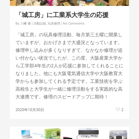
「城工房」に工業系大学生の応援
By
八幡 優
|
活動記録
,
玩具修理
|
No Comments
「城工房」の玩具修理活動、毎月第三土曜に開業し
ていますが、おかげさまで大盛況となっています。
修理申し込みが多くなりすぎて、なかなか修理が追
い付かない状況でしたが、この度、大阪産業大学か
ら工学部4年生の2人が応援に参加してくれることに
なりました。他にも大阪電気通信大学や大阪教育大
学からも参加してくれる予定です。工業技術を学ぶ
高校生と大学生が一緒に修理活動をする実践的な高
大連携です。修理のスピードアップに期待！
2020年10月30日
2