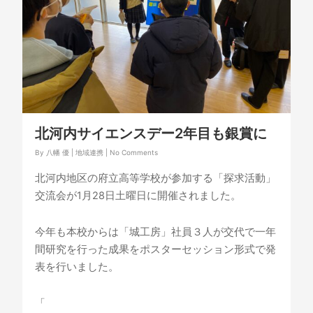
北河内サイエンスデー2年目も銀賞に
By
八幡 優
|
地域連携
|
No Comments
北河内地区の府立高等学校が参加する「探求活動」
交流会が1月28日土曜日に開催されました。
今年も本校からは「城工房」社員３人が交代で一年
間研究を行った成果をポスターセッション形式で発
表を行いました。
「