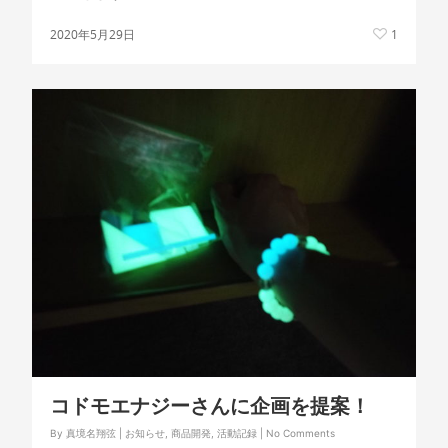
2020年5月29日
1
コドモエナジーさんに企画を提案！
By
真境名翔弦
|
お知らせ
,
商品開発
,
活動記録
|
No Comments