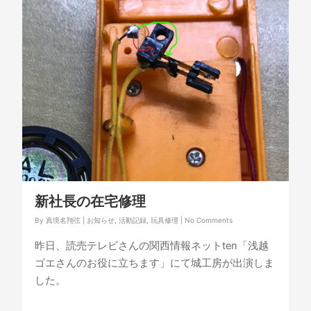
新社長の在宅修理
By
真境名翔弦
|
お知らせ
,
活動記録
,
玩具修理
|
No Comments
昨日、読売テレビさんの関西情報ネットten「浅越
ゴエさんのお役に立ちます」にて城工房が出演しま
した。