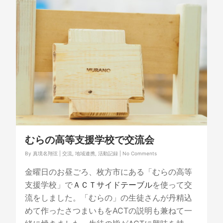
むらの高等支援学校で交流会
By
真境名翔弦
|
交流
,
地域連携
,
活動記録
|
No Comments
金曜日のお昼ごろ、枚方市にある「むらの高等
支援学校」で
ＡＣＴサイドテーブル
を使って交
流をしました。「むらの」の生徒さんが丹精込
めて作ったさつまいもをACTの説明も兼ねて一