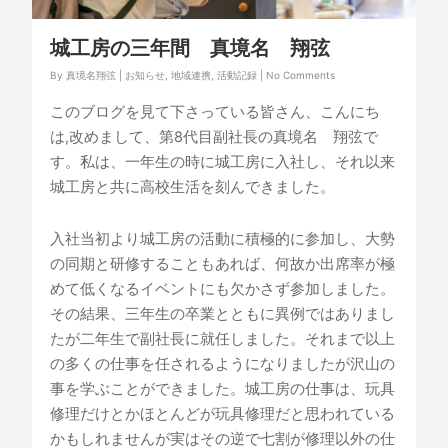
城工房の三年間 真境名 翔弦
By
真境名翔弦
|
お知らせ
,
地域連携
,
活動記録
|
No Comments
このブログを見て下さっている皆さん、こんにち
は,改めまして、第8代目副社長の真境名 翔弦で
す。私は、一年生の時に城工房に入社し、それ以来
城工房と共に高校生活を刻んできました。
入社当初より城工房の活動に積極的に参加し、大勢
の同期と研修することもあれば、何故か出席率が極
めて低くなるイベントにも欠かさず参加しました。
その結果、三年生の卒業とともに異例ではありまし
たが二年生で副社長に就任しました。それまで以上
の多くの仕事を任されるようになりましたが沢山の
事を学ぶことができました。城工房の仕事は、玩具
修理だけとかほとんどが玩具修理だと思われている
かもしれませんが実はその逆で七割が修理以外の仕