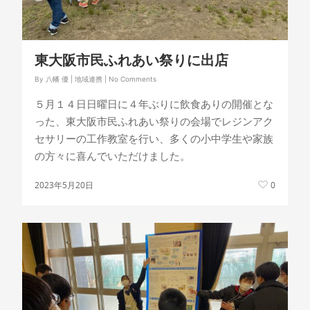
東大阪市民ふれあい祭りに出店
By
八幡 優
|
地域連携
|
No Comments
５月１４日日曜日に４年ぶりに飲食ありの開催とな
った、東大阪市民ふれあい祭りの会場でレジンアク
セサリーの工作教室を行い、多くの小中学生や家族
の方々に喜んでいただけました。
2023年5月20日
0