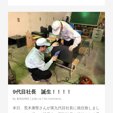
9代目社長 誕生！！！！
By
真境名翔弦
|
お知らせ
|
No Comments
本日、荒木康聖さんが第九代目社長に就任致しまし