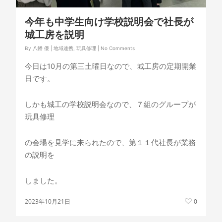
今年も中学生向け学校説明会で社長が
城工房を説明
By
八幡 優
|
地域連携
,
玩具修理
|
No Comments
今日は10月の第三土曜日なので、城工房の定期開業
日です。
しかも城工の学校説明会なので、７組のグループが
玩具修理
の会場を見学に来られたので、第１１代社長が業務
の説明を
しました。
2023年10月21日
0