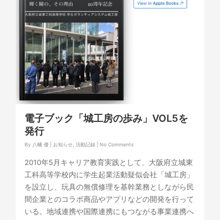
電子ブック「城工房の歩み」VOL5を
発行
By
八幡 優
|
お知らせ
,
活動記録
|
No Comments
2010年5月キャリア教育実践として、大阪府立城東
工科高等学校内に学生起業活動疑似会社「城工房」
を設立し、玩具の無償修理を基幹業務としながら民
間企業とのコラボ商品やアプリなどの開発を行って
いる。地域連携や国際連携にもつながる事業連携へ