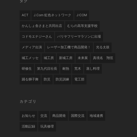
タグ
ACT
J.com 虹色ネットワーク
J:COM
かんしょ舎さまと共同出店
むらの高等支援学校
コドモエナジーさん
バリヤフリーマラソンに出場
メディア出演
レーザー加工機で商品開発！
光る太鼓
城工メッセ
城工房
新城工房
未来展
真境名 翔弦
研修生
第九代目社長
耐熱
荒木
蒸し料理
踊る獅子舞
防災
防災訓練
電工部
カテゴリ
お知らせ
交流
商品開発
国際交流
地域連携
活動記録
玩具修理