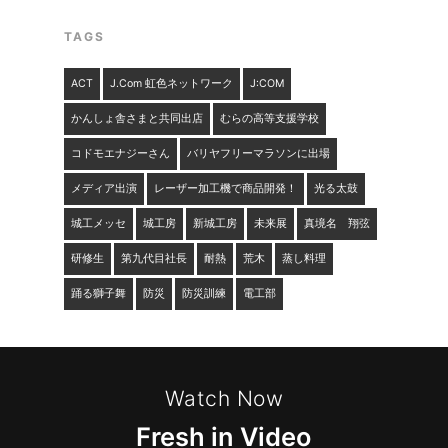
TAGS
ACT
J.com 虹色ネットワーク
J:COM
かんしょ舎さまと共同出店
むらの高等支援学校
コドモエナジーさん
バリヤフリーマラソンに出場
メディア出演
レーザー加工機で商品開発！
光る太鼓
城工メッセ
城工房
新城工房
未来展
真境名 翔弦
研修生
第九代目社長
耐熱
荒木
蒸し料理
踊る獅子舞
防災
防災訓練
電工部
Watch Now
Fresh in Video