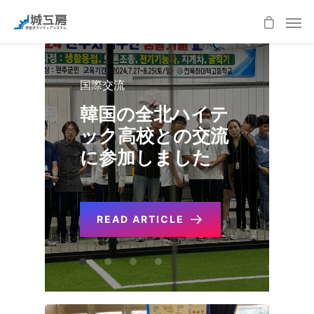
国際交流
韓国の全北ハイテ
地域連携
地域連携
地域連携
ック高校との交流
に参加しました
東大阪市民ふれあ
い祭りに出店
今年も中学生向け
万能調理器ACTを
学校説明会で社長
購入していただき
が城工房を説明
ました。
READ ARTICLE
READ ARTICLE
READ ARTICLE
READ ARTICLE